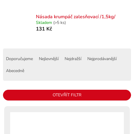
Násada krumpáč zalesňovací /1,5kg/
Skladem
(>5 ks)
131 Kč
Ř
a
Doporučujeme
Nejlevnější
Nejdražší
Nejprodávanější
z
e
Abecedně
n
í
p
OTEVŘÍT FILTR
r
o
V
d
ý
u
p
k
i
t