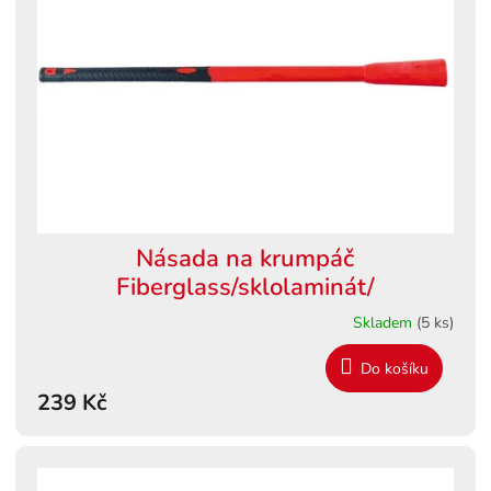
s
ů
p
r
o
d
u
k
t
ů
Násada na krumpáč
Fiberglass/sklolaminát/
Skladem
(5 ks)
Do košíku
239 Kč