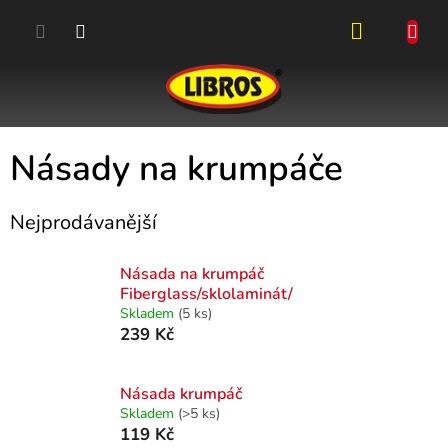
Přejít
na
obsah
NÁKUPN
KOŠÍK
Násady na krumpáče
Nejprodávanější
Násada na krumpáč
Fiberglass/sklolaminát/
Skladem
(5 ks)
239 Kč
Násada krumpáč
Skladem
(>5 ks)
119 Kč