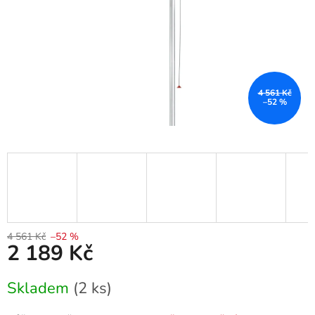
4 561 Kč
–52 %
4 561 Kč
–52 %
2 189 Kč
Měrná
Skladem
(2 ks)
cena: