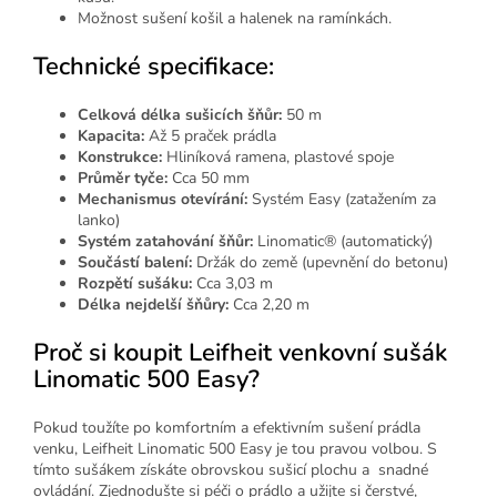
Možnost sušení košil a halenek na ramínkách.
Technické specifikace:
Celková délka sušicích šňůr:
50 m
Kapacita:
Až 5 praček prádla
Konstrukce:
Hliníková ramena, plastové spoje
Průměr tyče:
Cca 50 mm
Mechanismus otevírání:
Systém Easy (zatažením za
lanko)
Systém zatahování šňůr:
Linomatic® (automatický)
Součástí balení:
Držák do země (upevnění do betonu)
Rozpětí sušáku:
Cca 3,03 m
Délka nejdelší šňůry:
Cca 2,20 m
Proč si koupit Leifheit venkovní sušák
Linomatic 500 Easy?
Pokud toužíte po komfortním a efektivním sušení prádla
venku, Leifheit Linomatic 500 Easy je tou pravou volbou. S
tímto sušákem získáte obrovskou sušicí plochu a snadné
ovládání. Zjednodušte si péči o prádlo a užijte si čerstvé,