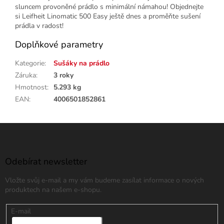
sluncem provoněné prádlo s minimální námahou! Objednejte
si Leifheit Linomatic 500 Easy ještě dnes a proměňte sušení
prádla v radost!
Doplňkové parametry
Kategorie
:
Sušáky na prádlo
Záruka
:
3 roky
Hmotnost
:
5.293 kg
EAN
:
4006501852861
Z
á
p
a
Odebírat newsletter
t
Vložte svůj e-mail a my vám budeme zasílat informace o nových
í
produktech na našem e-shopu.
E-mail