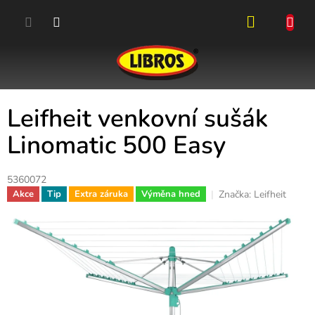
Přejít
na
obsah
NÁKUPN
KOŠÍK
Leifheit venkovní sušák
Linomatic 500 Easy
5360072
Značka:
Leifheit
Akce
Tip
Extra záruka
Výměna hned