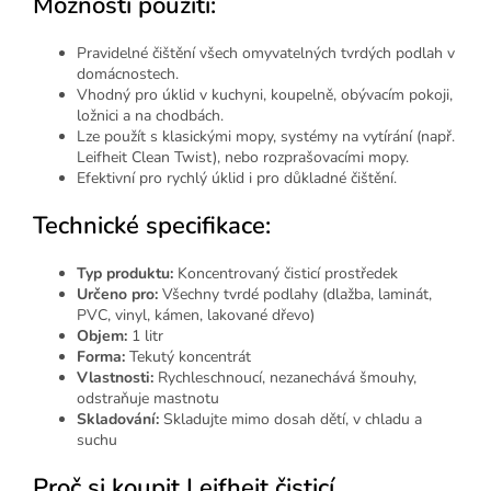
Možnosti použití:
Pravidelné čištění všech omyvatelných tvrdých podlah v
domácnostech.
Vhodný pro úklid v kuchyni, koupelně, obývacím pokoji,
ložnici a na chodbách.
Lze použít s klasickými mopy, systémy na vytírání (např.
Leifheit Clean Twist), nebo rozprašovacími mopy.
Efektivní pro rychlý úklid i pro důkladné čištění.
Technické specifikace:
Typ produktu:
Koncentrovaný čisticí prostředek
Určeno pro:
Všechny tvrdé podlahy (dlažba, laminát,
PVC, vinyl, kámen, lakované dřevo)
Objem:
1 litr
Forma:
Tekutý koncentrát
Vlastnosti:
Rychleschnoucí, nezanechává šmouhy,
odstraňuje mastnotu
Skladování:
Skladujte mimo dosah dětí, v chladu a
suchu
Proč si koupit Leifheit čisticí