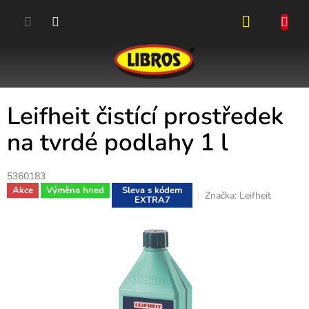
Přejít
na
obsah
NÁKUPN
KOŠÍK
Leifheit čistící prostředek
na tvrdé podlahy 1 l
5360183
Akce
Výměna hned
Sleva s kódem
Značka:
Leifheit
EXTRA7