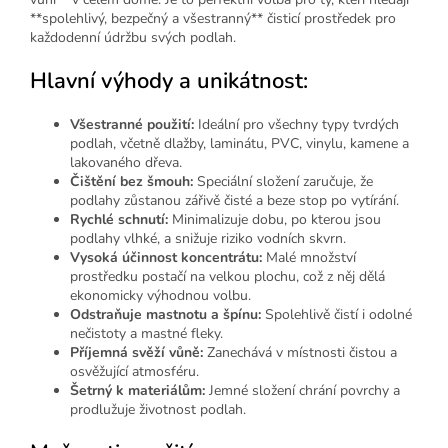
**spolehlivý, bezpečný a všestranný** čisticí prostředek pro
každodenní údržbu svých podlah.
Hlavní výhody a unikátnost:
Všestranné použití:
Ideální pro všechny typy tvrdých
podlah, včetně dlažby, laminátu, PVC, vinylu, kamene a
lakovaného dřeva.
Čištění bez šmouh:
Speciální složení zaručuje, že
podlahy zůstanou zářivě čisté a beze stop po vytírání.
Rychlé schnutí:
Minimalizuje dobu, po kterou jsou
podlahy vlhké, a snižuje riziko vodních skvrn.
Vysoká účinnost koncentrátu:
Malé množství
prostředku postačí na velkou plochu, což z něj dělá
ekonomicky výhodnou volbu.
Odstraňuje mastnotu a špínu:
Spolehlivě čistí i odolné
nečistoty a mastné fleky.
Příjemná svěží vůně:
Zanechává v místnosti čistou a
osvěžující atmosféru.
Šetrný k materiálům:
Jemné složení chrání povrchy a
prodlužuje životnost podlah.