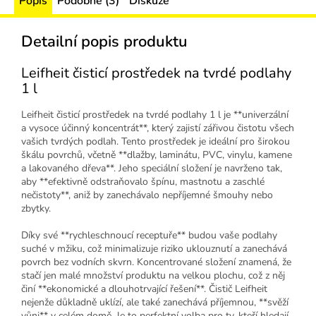
Popis
Podobné (3)
Diskuze
Detailní popis produktu
Leifheit čisticí prostředek na tvrdé podlahy
1 l
Leifheit čisticí prostředek na tvrdé podlahy 1 l je **univerzální
a vysoce účinný koncentrát**, který zajistí zářivou čistotu všech
vašich tvrdých podlah. Tento prostředek je ideální pro širokou
škálu povrchů, včetně **dlažby, laminátu, PVC, vinylu, kamene
a lakovaného dřeva**. Jeho speciální složení je navrženo tak,
aby **efektivně odstraňovalo špínu, mastnotu a zaschlé
nečistoty**, aniž by zanechávalo nepříjemné šmouhy nebo
zbytky.
Díky své **rychleschnoucí receptuře** budou vaše podlahy
suché v mžiku, což minimalizuje riziko uklouznutí a zanechává
povrch bez vodních skvrn. Koncentrované složení znamená, že
stačí jen malé množství produktu na velkou plochu, což z něj
činí **ekonomické a dlouhotrvající řešení**. Čistič Leifheit
nejenže důkladně uklízí, ale také zanechává příjemnou, **svěží
vůni** v celém domě. Je to perfektní volba pro ty, kteří hledají