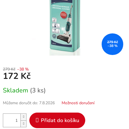
279 Kč
–38 %
279 Kč
–38 %
172 Kč
Měrná
Skladem
(3 ks)
cena:
Můžeme doručit do:
7.8.2026
Možnosti doručení
Přidat do košíku