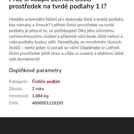
prostředek na tvrdé podlahy 1 l?
Hledáte univerzální řešení pro dokonale čisté a lesklé podlahy
bez námahy a šmouh? Leifheit čisticí prostředek na tvrdé
podlahy je přesně to, co potřebujete! Díky jeho účinnému,
rychleschnoucímu složení a příjemné vůni bude úklid radost a
vaše podlahy budou zářit. Nezatěžujte se množstvím různých
čističů – tento jeden si poradí se vším! Objednejte si Leifheit
čisticí prostředek ještě dnes a užijte si snadný a efektivní úklid
vaší domácnosti!
Doplňkové parametry
Kategorie
:
Čističe podlah
Záruka
:
2 roky
Hmotnost
:
1.084 kg
EAN
:
4006501119193
Z
á
p