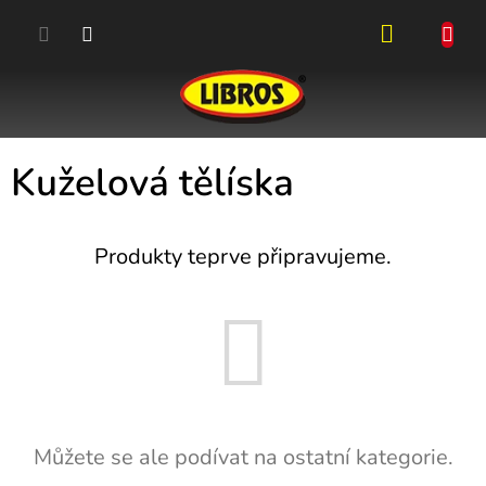
Přejít
na
obsah
NÁKUPN
KOŠÍK
Kuželová tělíska
Produkty teprve připravujeme.
Můžete se ale podívat na ostatní kategorie.