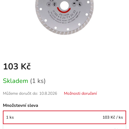
103 Kč
Měrná
Skladem
(1 ks)
cena:
Můžeme doručit do:
10.8.2026
Možnosti doručení
Množstevní sleva
1 ks
103 Kč
/ ks