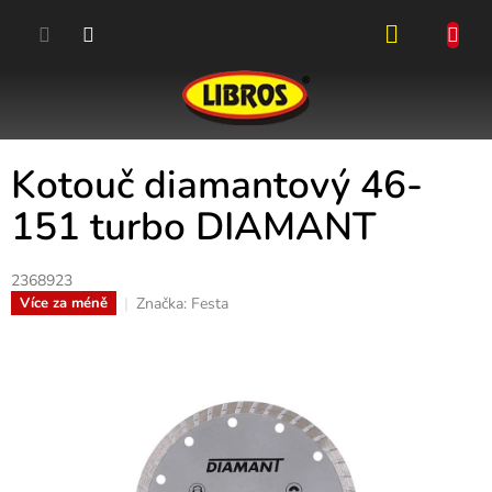
Přejít
na
obsah
NÁKUPN
KOŠÍK
Kotouč diamantový 46-
151 turbo DIAMANT
2368923
Značka:
Festa
Více za méně