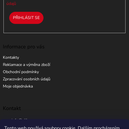
údajů
PŘIHLÁSIT SE
Informace pro vás
Kontakty
Reklamace a výměna zboží
Obchodní podmínky
Zpracování osobních údajů
Moje objednávka
Kontakt
info
@
elibros.cz
Tento web používá soubory cookie. Dalším procházením
+420 734 184 444