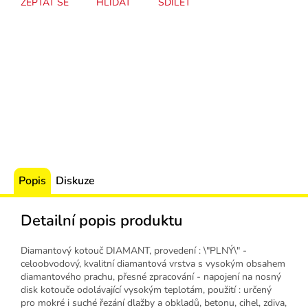
ZEPTAT SE
HLÍDAT
SDÍLET
Popis
Diskuze
Detailní popis produktu
Diamantový kotouč DIAMANT, provedení : \"PLNÝ\" -
celoobvodový, kvalitní diamantová vrstva s vysokým obsahem
diamantového prachu, přesné zpracování - napojení na nosný
disk kotouče odolávající vysokým teplotám, použití : určený
pro mokré i suché řezání dlažby a obkladů, betonu, cihel, zdiva,