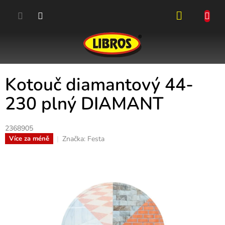
Přejít
na
obsah
NÁKUPN
KOŠÍK
Kotouč diamantový 44-
230 plný DIAMANT
2368905
Značka:
Festa
Více za méně