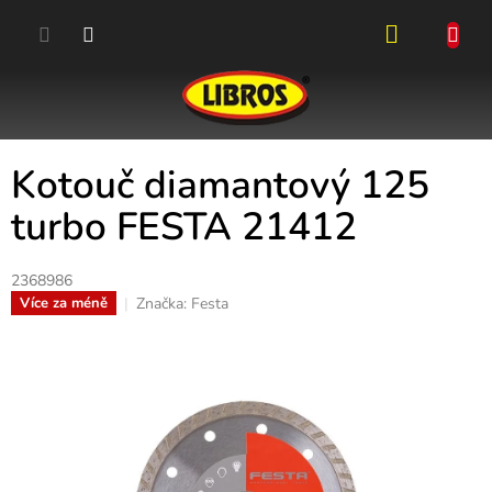
Přejít
na
obsah
NÁKUPN
KOŠÍK
Kotouč diamantový 125
turbo FESTA 21412
2368986
Značka:
Festa
Více za méně