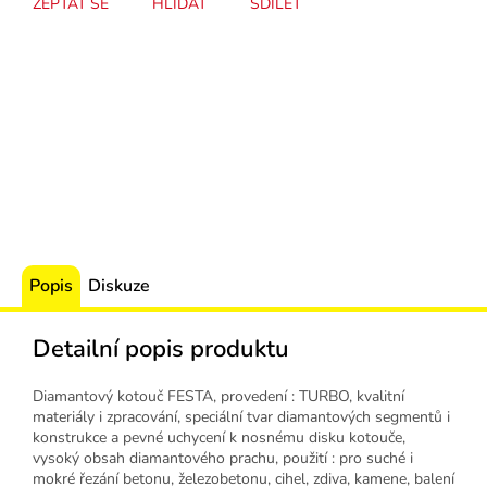
ZEPTAT SE
HLÍDAT
SDÍLET
Popis
Diskuze
Detailní popis produktu
Diamantový kotouč FESTA, provedení : TURBO, kvalitní
materiály i zpracování, speciální tvar diamantových segmentů i
konstrukce a pevné uchycení k nosnému disku kotouče,
vysoký obsah diamantového prachu, použití : pro suché i
mokré řezání betonu, železobetonu, cihel, zdiva, kamene, balení