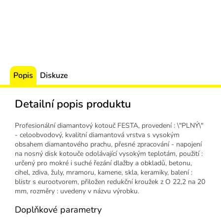
Popis
Diskuze
Detailní popis produktu
Profesionální diamantový kotouč FESTA, provedení : \"PLNÝ\"
- celoobvodový, kvalitní diamantová vrstva s vysokým
obsahem diamantového prachu, přesné zpracování - napojení
na nosný disk kotouče odolávající vysokým teplotám, použití :
určený pro mokré i suché řezání dlažby a obkladů, betonu,
cihel, zdiva, žuly, mramoru, kamene, skla, keramiky, balení :
blistr s eurootvorem, přiložen redukční kroužek z O 22,2 na 20
mm, rozměry : uvedeny v názvu výrobku.
Doplňkové parametry