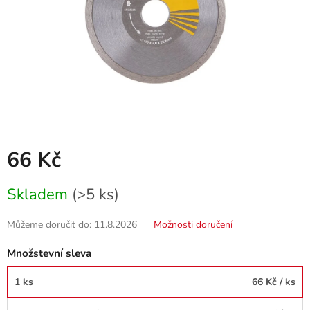
66 Kč
Měrná
Skladem
(>5 ks)
cena:
Můžeme doručit do:
11.8.2026
Možnosti doručení
Množstevní sleva
1 ks
66 Kč
/ ks