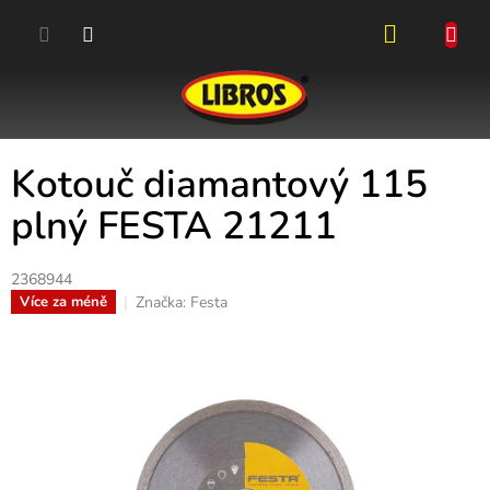
Přejít
na
obsah
NÁKUPN
KOŠÍK
Kotouč diamantový 115
plný FESTA 21211
2368944
Značka:
Festa
Více za méně