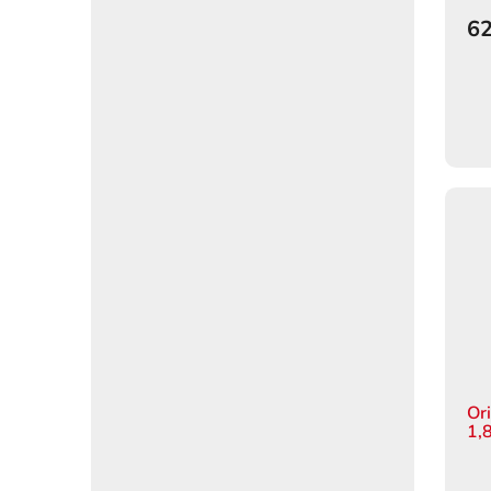
62
Or
1,8