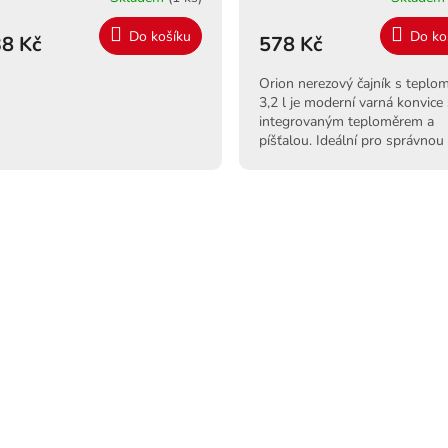
Do košíku
Do ko
8 Kč
578 Kč
Orion nerezový čajník s tepl
3,2 l je moderní varná konvice
integrovaným teploměrem a
píšťalou. Ideální pro správnou
teplotu čaje. Pro indukci.