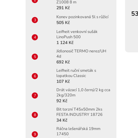
Z1008 8 m
291 Kč
53
Konev pozinkovaná 5l s růžicí
505 Kč
Leifheit venkovní sušák
LinoPush 500
1 124 Kč
Jídlonosič TERMO nerez/UH
4d
692 Kč
Leifheit ruční smeták s
lopatkou Classic
107 Kč
Drát vázací 1,0 černý/2 kg cca
2kg/320m
92 Kč
Bit torzní T45x50mm 2ks
FESTA INDUSTRY 18726
34 Kč
Ráčna lešenářská 19mm
17450