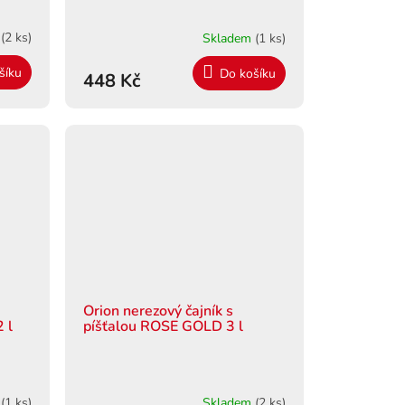
m
(2 ks)
Skladem
(1 ks)
šíku
Do košíku
448 Kč
Orion nerezový čajník s
 l
píšťalou ROSE GOLD 3 l
m
(1 ks)
Skladem
(2 ks)