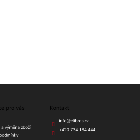
ce pro vás
Kontakt
info
@
elibros.cz
 a výměna zboží
+420 734 184 444
podmínky