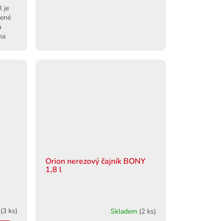
 je
šené
u
na
Orion nerezový čajník BONY
1,8 l
m
(3 ks)
Skladem
(2 ks)