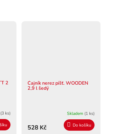
TT 2
Čajník nerez píšť. WOODEN
2,9 l šedý
m
(3 ks)
Skladem
(1 ks)
šíku
Do košíku
528 Kč