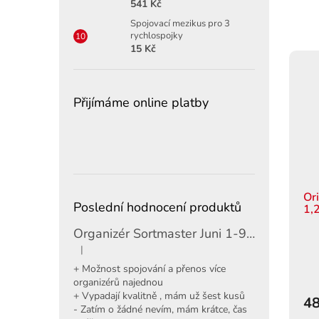
541 Kč
Spojovací mezikus pro 3
rychlospojky
15 Kč
Přijímáme online platby
Or
Poslední hodnocení produktů
1,2
Organizér Sortmaster Juni 1-97-483
|
Hodnocení produktu je 5 z 5 hvězdiček.
+ Možnost spojování a přenos více
organizérů najednou
+ Vypadají kvalitně , mám už šest kusů
48
- Zatím o žádné nevím, mám krátce, čas