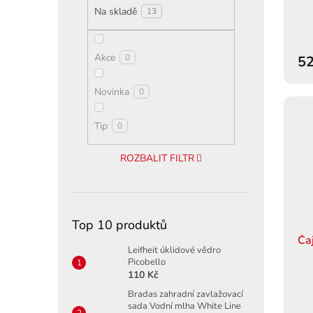
ů
Na skladě
13
Akce
0
52
Novinka
0
Tip
0
ROZBALIT FILTR
Top 10 produktů
Ča
Leifheit úklidové vědro
Picobello
110 Kč
Bradas zahradní zavlažovací
sada Vodní mlha White Line