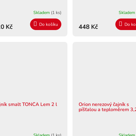
Skladem
(1 ks)
Sklade
Do košíku
Do ko
0 Kč
448 Kč
jník smalt TONČA Lem 2 l
Orion nerezový čajník s
píšťalou a teploměrem 3,2
Skladem
(1 ks)
Sklade