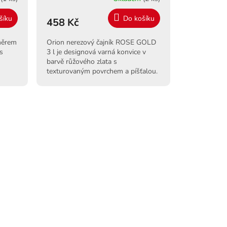
šíku
Do košíku
458 Kč
oměrem
Orion nerezový čajník ROSE GOLD
 s
3 l je designová varná konvice v
barvě růžového zlata s
texturovaným povrchem a píšťalou.
Objem 3 l. Pro všechny sporáky i
indukci.