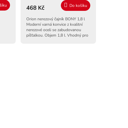
šíku
Do košíku
468 Kč
Orion nerezový čajník BONY 1,8 l
Moderní varná konvice z kvalitní
nerezové oceli se zabudovanou
píšťalkou. Objem 1,8 l. Vhodný pro
všechny typy sporáků i indukci.