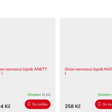
ion nerezový čajník ANETT
Orion nerezový čajník MA
 l
l
Skladem
(1 ks)
Sklade
Do košíku
Do ko
4 Kč
358 Kč