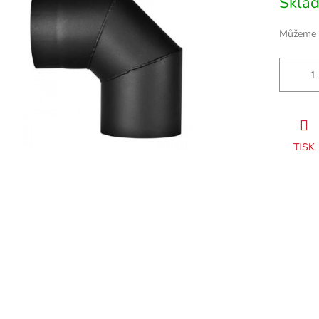
Skla
cena:
Můžeme d
TISK