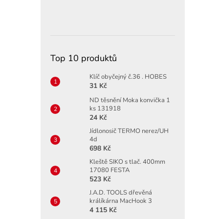
Top 10 produktů
Klíč obyčejný č.36 . HOBES
31 Kč
ND těsnění Moka konvička 1
ks 131918
24 Kč
Jídlonosič TERMO nerez/UH
4d
698 Kč
Kleště SIKO s tlač. 400mm
17080 FESTA
523 Kč
J.A.D. TOOLS dřevěná
králíkárna MacHook 3
4 115 Kč