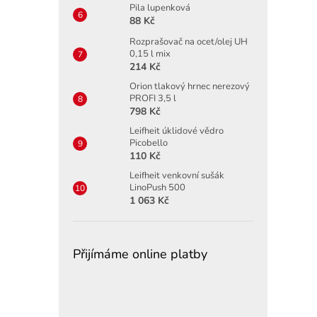
Pila lupenková
88 Kč
Rozprašovač na ocet/olej UH
0,15 l mix
214 Kč
Orion tlakový hrnec nerezový
PROFI 3,5 l
798 Kč
Leifheit úklidové vědro
Picobello
110 Kč
Leifheit venkovní sušák
LinoPush 500
1 063 Kč
Přijímáme online platby