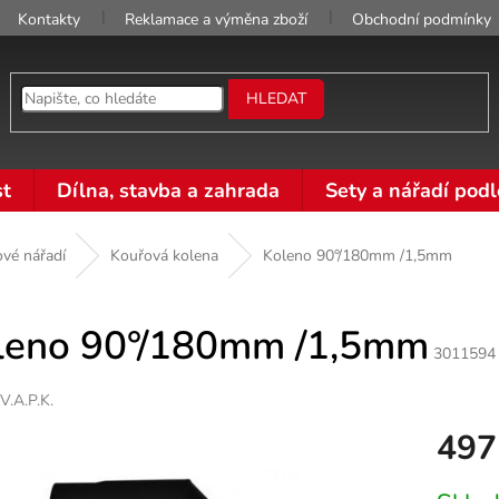
Kontakty
Reklamace a výměna zboží
Obchodní podmínky
HLEDAT
t
Dílna, stavba a zahrada
Sety a nářadí podl
vé nářadí
Kouřová kolena
Koleno 90°/180mm /1,5mm
leno 90°/180mm /1,5mm
3011594
V.A.P.K.
497
Měrná