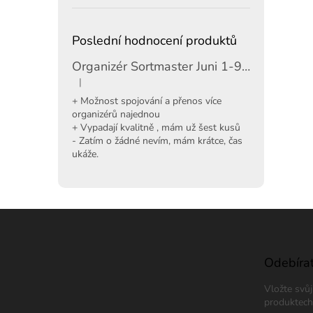
Poslední hodnocení produktů
Organizér Sortmaster Juni 1-97-483
|
Hodnocení produktu je 5 z 5 hvězdiček.
+ Možnost spojování a přenos více
organizérů najednou
+ Vypadají kvalitně , mám už šest kusů
- Zatím o žádné nevím, mám krátce, čas
ukáže.
Z
á
p
a
Odebírat
t
Vložte svů
í
produktech