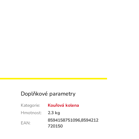
Doplňkové parametry
Kategorie
:
Kouřová kolena
Hmotnost
:
2.3 kg
8594158751096,8594212
EAN
:
720150