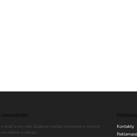
 newsletter
Informa
j e-mail a my vám budeme zasílat informace o nových
Kontakty
 na našem e-shopu.
Reklamace