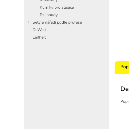
Kurníky pro slepice
Psí boudy
Sety a nářadí podle profese
DeWalt
Leifheit
Pop
De
Popi