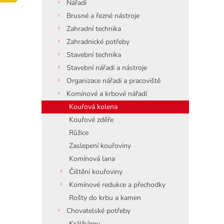
í
Nářadí
p
Brusné a řezné nástroje
a
Zahradní technika
n
Zahradnické potřeby
e
Stavební technika
l
Stavební nářadí a nástroje
Organizace nářadí a pracoviště
Komínové a krbové nářadí
Kouřová kolena
Kouřové zděře
Růžice
Zaslepení kouřoviny
Komínová lana
Čištění kouřoviny
Komínové redukce a přechodky
Rošty do krbu a kamen
Chovatelské potřeby
Králíkárny