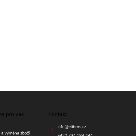
ce pro vás
Kontakt
info
@
elibros.cz
 a výměna zboží
+420 734 184 444