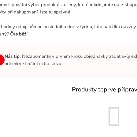
pravili privátní výběr produktů za ceny, které
nikde jinde
na e-shopu n
vity při nakupování. Jste tu správně.
 hodiny odbijí půlnoc posledního dne v týdnu, tato nabídka navždy z
vený?
Čas běží
.
Náš tip:
Nezapomeňte v prvním kroku objednávky zadat svůj exkl
odemkne finální extra slevu.
Produkty teprve připra