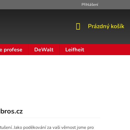
Přihlášení
Zpracování osobních údajů
Moje objednávka
NÁKUPNÍ
Prázdný košík
KOŠÍK
e profese
DeWalt
Leifheit
bros.cz
tušení. Jako poděkování za vaši věrnost jsme pro