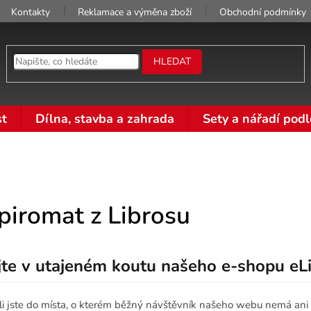
Kontakty
Reklamace a výměna zboží
Obchodní podmínky
HLEDAT
t
Dílna, stavba a zahrada
Sety a nářadí podl
piromat z Librosu
jte v utajeném koutu našeho e-shopu eLi
li jste do místa, o kterém běžný návštěvník našeho webu nemá ani 