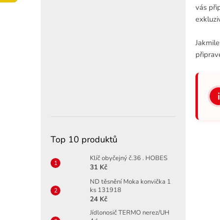
í
vás při
p
exkluzi
a
n
Jakmile
e
připra
l
i
Top 10 produktů
Klíč obyčejný č.36 . HOBES
31 Kč
ND těsnění Moka konvička 1
ks 131918
24 Kč
Jídlonosič TERMO nerez/UH