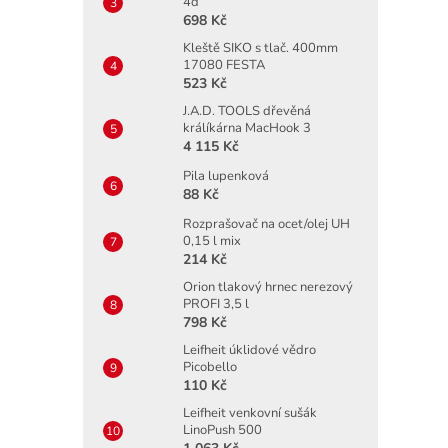
4d
698 Kč
Kleště SIKO s tlač. 400mm
17080 FESTA
523 Kč
J.A.D. TOOLS dřevěná
králíkárna MacHook 3
4 115 Kč
Pila lupenková
88 Kč
Rozprašovač na ocet/olej UH
0,15 l mix
214 Kč
Orion tlakový hrnec nerezový
PROFI 3,5 l
798 Kč
Leifheit úklidové vědro
Picobello
110 Kč
Leifheit venkovní sušák
LinoPush 500