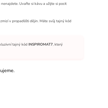
enajdete. Uvařte si kávu a užijte si pocit
mizí v propadlišti dějin. Máte svůj tajný kód
uzivní tajný kód
INSPIROMAT7
, který
vujeme.