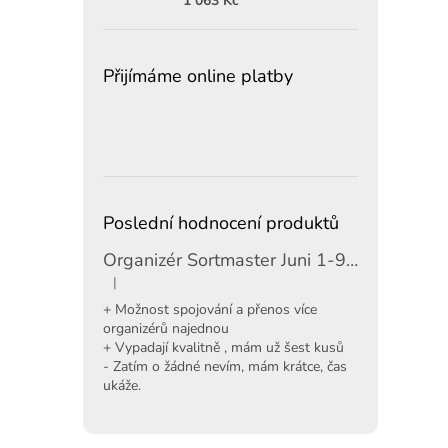
1 063 Kč
Přijímáme online platby
Poslední hodnocení produktů
Organizér Sortmaster Juni 1-97-483
|
Hodnocení produktu je 5 z 5 hvězdiček.
+ Možnost spojování a přenos více
organizérů najednou
+ Vypadají kvalitně , mám už šest kusů
- Zatím o žádné nevím, mám krátce, čas
ukáže.