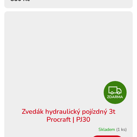
Z
ZDARMA
D
Zvedák hydraulický pojízdný 3t
A
Procraft | PJ30
R
Skladem
(1 ks)