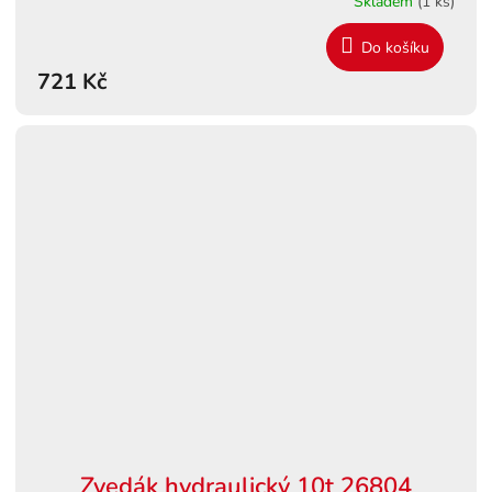
Skladem
(1 ks)
Do košíku
721 Kč
Zvedák hydraulický 10t 26804