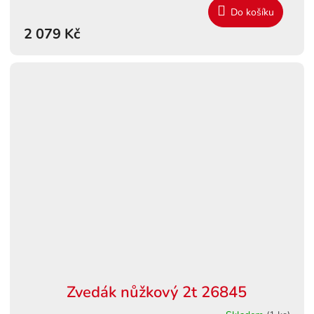
M
Do košíku
2 079 Kč
A
Zvedák nůžkový 2t 26845