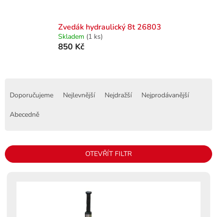
Zvedák hydraulický 8t 26803
Skladem
(1 ks)
850 Kč
Ř
a
Doporučujeme
Nejlevnější
Nejdražší
Nejprodávanější
z
e
Abecedně
n
í
p
OTEVŘÍT FILTR
r
o
V
d
ý
u
p
k
i
t