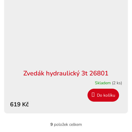
Zvedák hydraulický 3t 26801
Skladem
(2 ks)
Do košíku
619 Kč
9
položek celkem
O