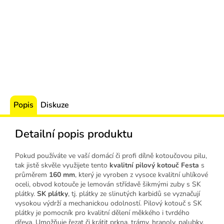
Popis
Diskuze
Detailní popis produktu
Pokud používáte ve vaší domácí či profi dílně kotoučovou pilu,
tak jistě skvěle využijete tento
kvalitní pilový kotouč Festa
s
průměrem
160 mm
, který je vyroben z vysoce kvalitní uhlíkové
oceli, obvod kotouče je lemován střídavě šikmými zuby s SK
plátky.
SK plátky
, tj. plátky ze slinutých karbidů se vyznačují
vysokou výdrží a mechanickou odolností. Pilový kotouč s SK
plátky je pomocník pro kvalitní dělení měkkého i tvrdého
dřeva. Umožňuje řezat či krátit prkna, trámy, hranoly, palubky,