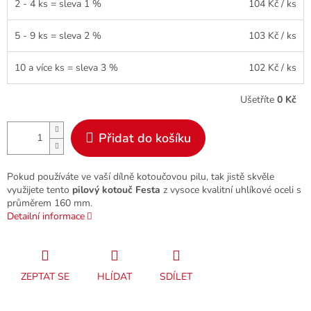
2 - 4 ks = sleva 1 %
104 Kč
/ ks
5 - 9 ks = sleva 2 %
103 Kč
/ ks
10 a více ks = sleva 3 %
102 Kč
/ ks
Ušetříte
0 Kč
Přidat do košíku
Pokud používáte ve vaší dílně kotoučovou pilu, tak jistě skvěle
využijete tento
pilový kotouč
Festa
z vysoce kvalitní uhlíkové oceli s
průměrem 160 mm.
Detailní informace
ZEPTAT SE
HLÍDAT
SDÍLET