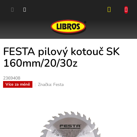
Přejít
na
obsah
NÁKUPN
KOŠÍK
FESTA pilový kotouč SK
160mm/20/30z
2369408
Značka:
Festa
Více za méně