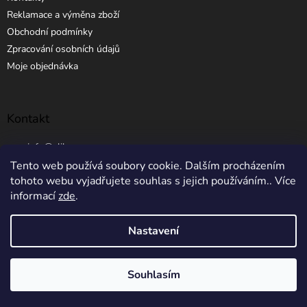
Reklamace a výměna zboží
Obchodní podmínky
Zpracování osobních údajů
Moje objednávka
Kontakt
info
@
elibros.cz
Tento web používá soubory cookie. Dalším procházením
+420 734 184 444
tohoto webu vyjadřujete souhlas s jejich používáním.. Více
informací
zde
.
Nastavení
Vytvořil Shoptet
Souhlasím
Copyright 2026
eLibros.cz
. Všechna práva vyhrazena.
5% SLEVA NA PRVNÍ NÁKUP