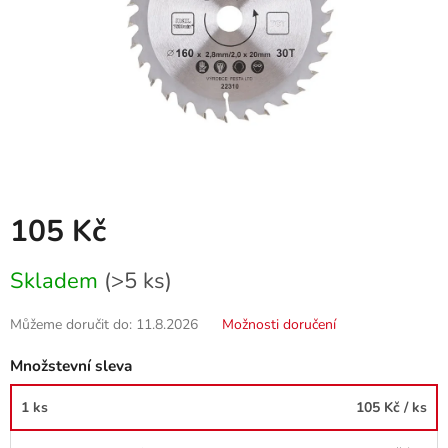
105 Kč
Měrná
Skladem
(>5 ks)
cena:
Můžeme doručit do:
11.8.2026
Možnosti doručení
Množstevní sleva
1 ks
105 Kč
/ ks