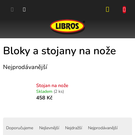
Přejít
na
obsah
NÁKUPN
KOŠÍK
Bloky a stojany na nože
Nejprodávanější
Stojan na nože
Skladem
(2 ks)
458 Kč
Ř
a
Doporučujeme
Nejlevnější
Nejdražší
Nejprodávanější
z