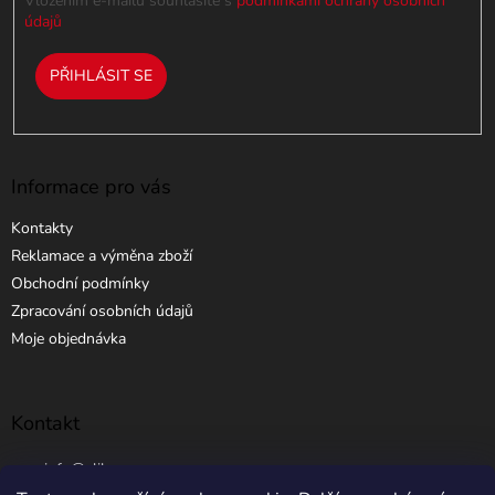
Vložením e-mailu souhlasíte s
podmínkami ochrany osobních
ý
údajů
p
i
PŘIHLÁSIT SE
s
u
Informace pro vás
Kontakty
Reklamace a výměna zboží
Obchodní podmínky
Zpracování osobních údajů
Moje objednávka
Kontakt
info
@
elibros.cz