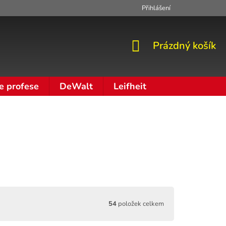
Přihlášení
Zpracování osobních údajů
Moje objednávka
NÁKUPNÍ
Prázdný košík
KOŠÍK
e profese
DeWalt
Leifheit
54
položek celkem