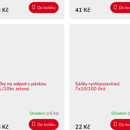
Do košíku
Do ko
 Kč
41 Kč
čky na odpad s páskou
Sáčky rychlouzavírací
L/10ks zelený
7x10/100 čirá
Skladem
(>5 ks)
Skladem
(
Do košíku
Do ko
 Kč
22 Kč