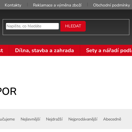
Kontakty
Reklamace a výměna zboží
Obchodní podmínky
HLEDAT
t
Dílna, stavba a zahrada
Sety a nářadí podl
POR
učujeme
Nejlevnější
Nejdražší
Nejprodávanější
Abecedně