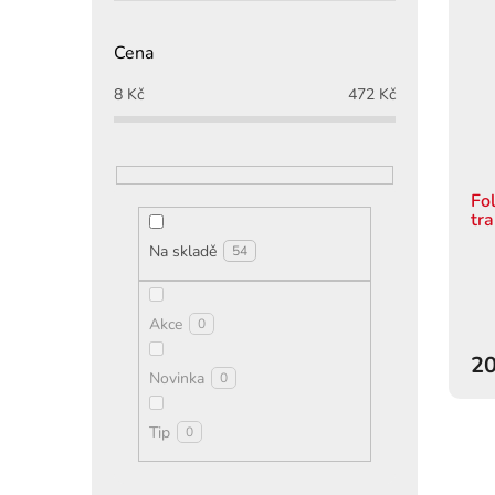
Cena
8
Kč
472
Kč
Fo
tr
Na skladě
54
Akce
0
20
Novinka
0
Tip
0