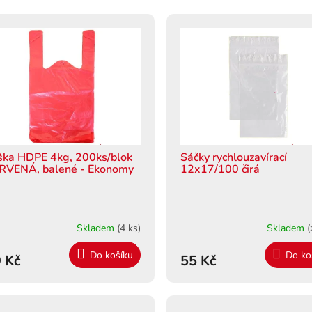
ška HDPE 4kg, 200ks/blok
Sáčky rychlouzavírací
RVENÁ, balené - Ekonomy
12x17/100 čirá
Skladem
(4 ks)
Skladem
(
Do košíku
Do ko
 Kč
55 Kč