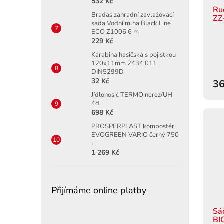
532 Kč
Ru
Bradas zahradní zavlažovací
ZZ
sada Vodní mlha Black Line
ECO Z1006 6 m
229 Kč
Karabina hasičská s pojistkou
120x11mm 2434.011
DIN5299D
32 Kč
36
Jídlonosič TERMO nerez/UH
4d
698 Kč
PROSPERPLAST kompostér
EVOGREEN VARIO černý 750
l
1 269 Kč
Přijímáme online platby
Sá
BI