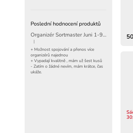
Poslední hodnocení produktů
Organizér Sortmaster Juni 1-97-483
50
|
Hodnocení produktu je 5 z 5 hvězdiček.
+ Možnost spojování a přenos více
organizérů najednou
+ Vypadají kvalitně , mám už šest kusů
- Zatím o žádné nevím, mám krátce, čas
ukáže.
Sá
30