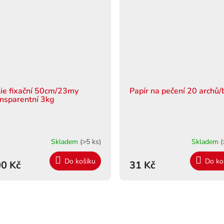
lie fixační 50cm/23my
Papír na pečení 20 archů/
ansparentní 3kg
Skladem
(>5 ks)
Skladem
(
Do košíku
Do ko
0 Kč
31 Kč