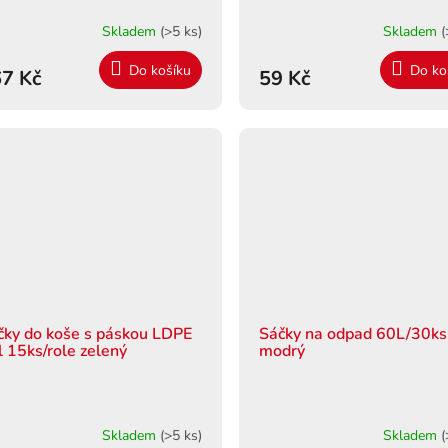
Skladem
(>5 ks)
Skladem
(
Do košíku
Do ko
7 Kč
59 Kč
čky do koše s páskou LDPE
Sáčky na odpad 60L/30ks
l 15ks/role zelený
modrý
Skladem
(>5 ks)
Skladem
(