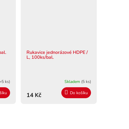
bal.
Rukavice jednorázové HDPE /
L, 100ks/bal.
>5 ks)
Skladem
(5 ks)
šíku
Do košíku
14 Kč