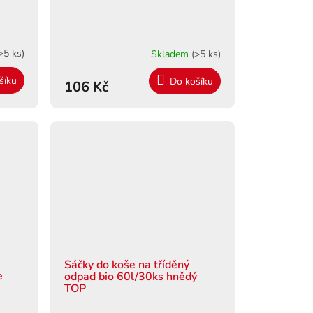
>5 ks)
Skladem
(>5 ks)
šíku
Do košíku
106 Kč
Sáčky do koše na tříděný
e
odpad bio 60l/30ks hnědý
TOP