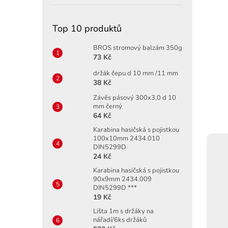
Top 10 produktů
BROS stromový balzám 350g
73 Kč
držák čepu d 10 mm /11 mm
38 Kč
Závěs pásový 300x3,0 d 10
mm černý
64 Kč
Karabina hasičská s pojistkou
100x10mm 2434.010
DIN5299D
24 Kč
Karabina hasičská s pojistkou
90x9mm 2434.009
DIN5299D ***
19 Kč
Lišta 1m s držáky na
nářadí/6ks držáků