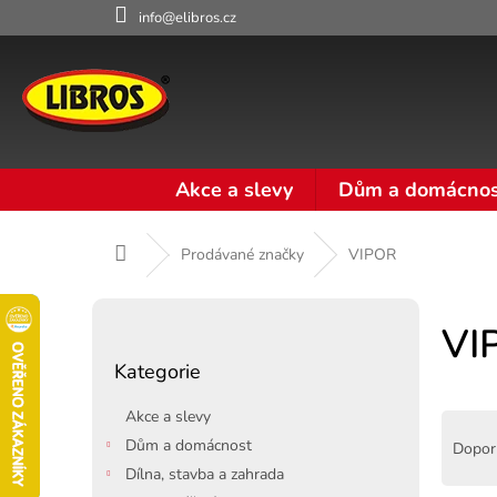
Přejít
info@elibros.cz
na
obsah
Akce a slevy
Dům a domácnos
Domů
Prodávané značky
VIPOR
P
o
VI
Přeskočit
s
Kategorie
kategorie
t
r
Akce a slevy
Ř
a
a
Dům a domácnost
Dopor
n
z
Dílna, stavba a zahrada
n
e