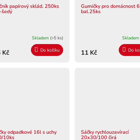
čník papírový sklád. 250ks
Gumičky pro domácnost 
-šedý
bal.25ks
Skladem
(>5 ks)
Sklade
Do košíku
Do ko
 Kč
11 Kč
čky odpadkové 16l s uchy
Sáčky rychlouzavírací
O/10ks
20x30/100 čirá