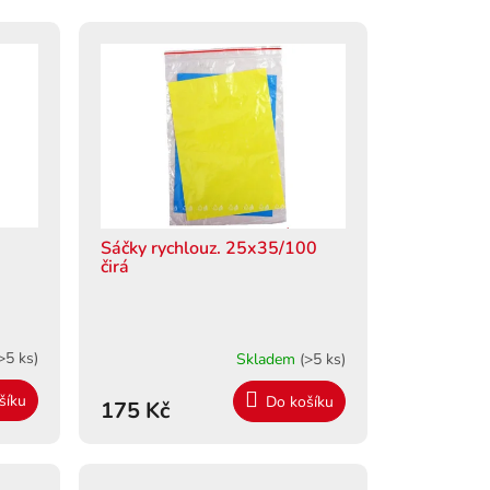
Sáčky rychlouz. 25x35/100
čirá
>5 ks)
Skladem
(>5 ks)
šíku
Do košíku
175 Kč