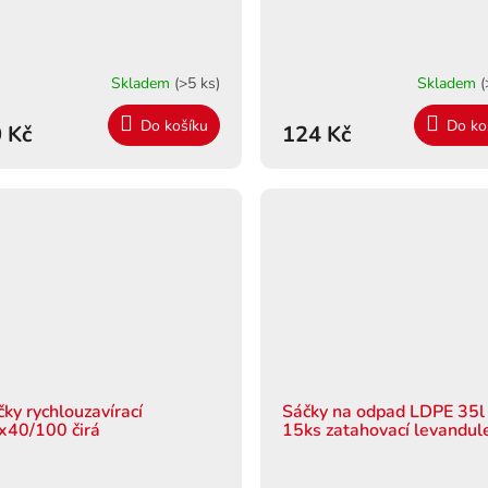
Skladem
(>5 ks)
Skladem
(
Do košíku
Do ko
 Kč
124 Kč
čky rychlouzavírací
Sáčky na odpad LDPE 35l
x40/100 čirá
15ks zatahovací levandul