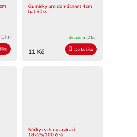
6cm
Gumičky pro domácnost 4cm
bal.50ks
m
(1 ks)
Skladem
(2 ks)
šíku
Do košíku
11 Kč
Sáčky rychlouzavírací
18x25/100 čirá