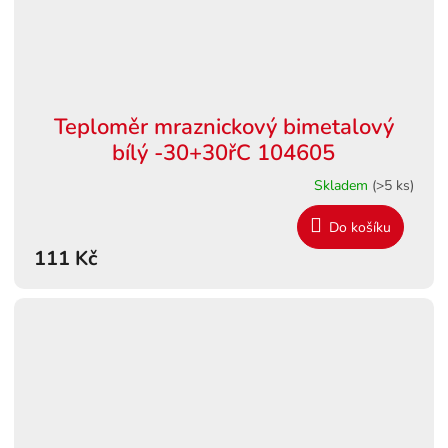
Teploměr mraznickový bimetalový
bílý -30+30řC 104605
Skladem
(>5 ks)
Do košíku
111 Kč