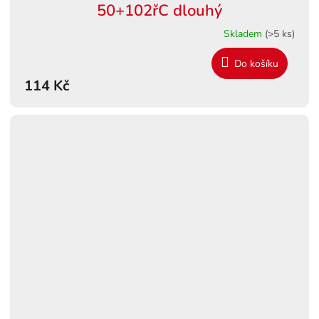
50+102řC dlouhý
Skladem
(>5 ks)
Do košíku
114 Kč