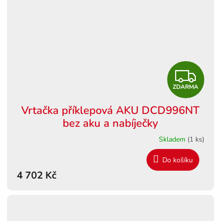
Z
ZDARMA
D
Vrtačka příklepová AKU DCD996NT
A
bez aku a nabíječky
R
Skladem
(1 ks)
M
Do košíku
4 702 Kč
A