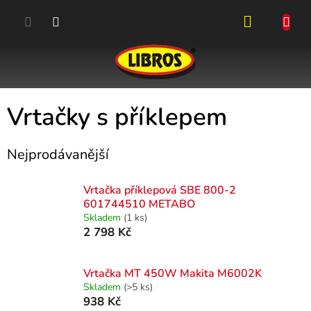
Přejít
na
obsah
NÁKUPN
KOŠÍK
Vrtačky s příklepem
Nejprodávanější
Vrtačka příklepová SBE 800-2
601744510 METABO
Skladem
(1 ks)
2 798 Kč
Vrtačka MT 450W Makita M6002K
Skladem
(>5 ks)
938 Kč