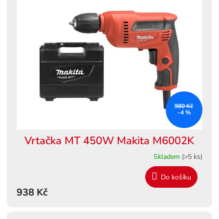
980 Kč
–4 %
Vrtačka MT 450W Makita M6002K
Skladem
(>5 ks)
Do košíku
938 Kč