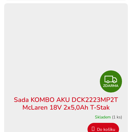
A
Z
ZDARMA
D
Sada KOMBO AKU DCK2223MP2T
A
McLaren 18V 2x5,0Ah T-Stak
R
Skladem
(1 ks)
M
Do košíku