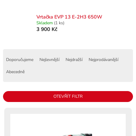
Vrtačka EVP 13 E-2H3 650W
Skladem
(1 ks)
3 900 Kč
Ř
a
Doporučujeme
Nejlevnější
Nejdražší
Nejprodávanější
z
e
Abecedně
n
í
p
OTEVŘÍT FILTR
r
o
V
d
ý
u
p
k
i
t