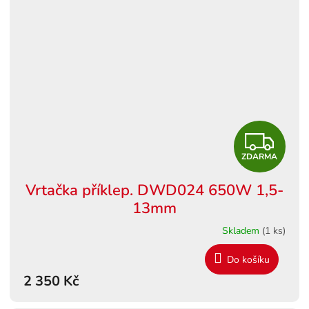
Z
ZDARMA
D
Vrtačka příklep. DWD024 650W 1,5-
A
13mm
R
Skladem
(1 ks)
M
Do košíku
2 350 Kč
A