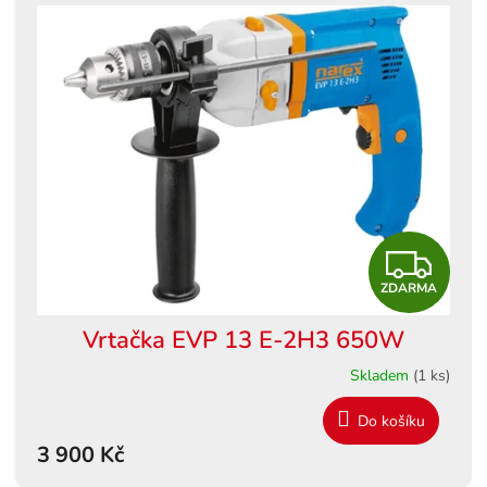
Z
ZDARMA
D
Vrtačka EVP 13 E-2H3 650W
A
Skladem
(1 ks)
R
Do košíku
M
3 900 Kč