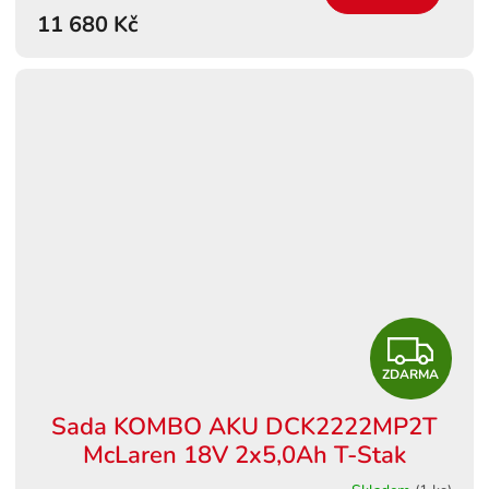
11 680 Kč
A
Z
ZDARMA
D
Sada KOMBO AKU DCK2222MP2T
A
McLaren 18V 2x5,0Ah T-Stak
R