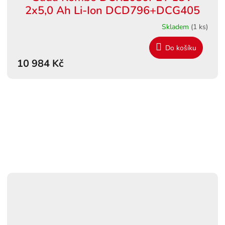
A
2x5,0 Ah Li-Ion DCD796+DCG405
R
Skladem
(1 ks)
M
Do košíku
10 984 Kč
A