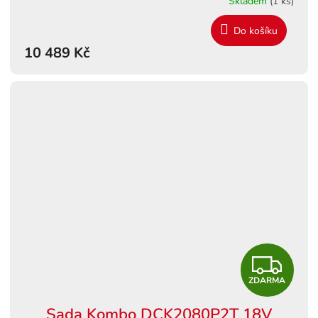
Skladem
(1 ks)
M
Do košíku
10 489 Kč
A
Z
ZDARMA
D
Sada Kombo DCK2080P2T 18V