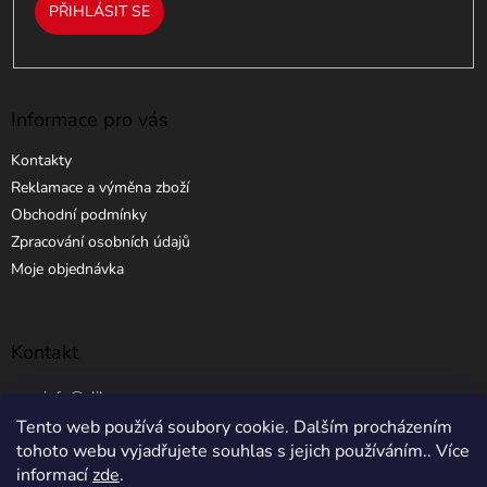
PŘIHLÁSIT SE
s
u
Informace pro vás
Kontakty
Reklamace a výměna zboží
Obchodní podmínky
Zpracování osobních údajů
Moje objednávka
Kontakt
info
@
elibros.cz
Tento web používá soubory cookie. Dalším procházením
+420 734 184 444
tohoto webu vyjadřujete souhlas s jejich používáním.. Více
informací
zde
.