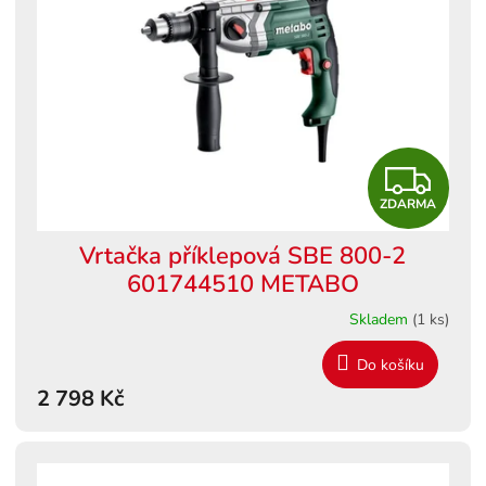
s
ů
p
r
o
d
u
k
Z
t
ů
ZDARMA
D
Vrtačka příklepová SBE 800-2
A
601744510 METABO
R
Skladem
(1 ks)
M
Do košíku
2 798 Kč
A