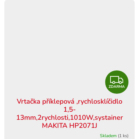
Z
ZDARMA
D
Vrtačka příklepová ,rychlosklíčidlo
A
1,5-
R
13mm,2rychlosti,1010W,systainer
MAKITA HP2071J
M
Skladem
(1 ks)